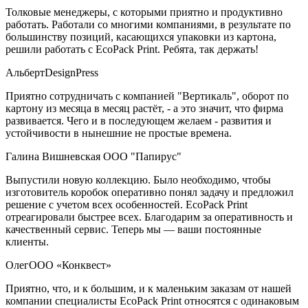
Толковые менеджеры, с которыми приятно и продуктивно
работать. Работали со многими компаниями, в результате по
большинству позиций, касающихся упаковки из картона,
решили работать с EcoPack Print. Ребята, так держать!
Альберт
DesignPress
Приятно сотрудничать с компанией "Вертикаль", оборот по
картону из месяца в месяц растёт, - а это значит, что фирма
развивается. Чего и в последующем желаем - развития и
устойчивости в нынешние не простые времена.
Галина Вишневская
ООО "Папирус"
Выпустили новую коллекцию. Было необходимо, чтобы
изготовитель коробок оперативно понял задачу и предложил
решение с учетом всех особенностей. EcoPack Print
отреагировали быстрее всех. Благодарим за оперативность и
качественный сервис. Теперь мы — ваши постоянные
клиенты.
Олег
ООО «Конквест»
Приятно, что, и к большим, и к маленьким заказам от нашей
компании специалисты EcoPack Print относятся с одинаковым