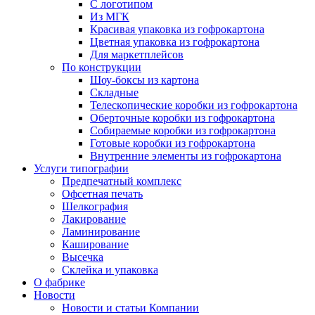
С логотипом
Из МГК
Красивая упаковка из гофрокартона
Цветная упаковка из гофрокартона
Для маркетплейсов
По конструкции
Шоу-боксы из картона
Складные
Телескопические коробки из гофрокартона
Оберточные коробки из гофрокартона
Собираемые коробки из гофрокартона
Готовые коробки из гофрокартона
Внутренние элементы из гофрокартона
Услуги типографии
Предпечатный комплекс
Офсетная печать
Шелкография
Лакирование
Ламинирование
Каширование
Высечка
Склейка и упаковка
О фабрике
Новости
Новости и статьи Компании