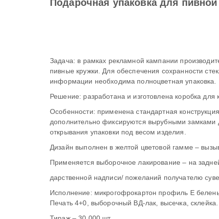
Подарочная упаковка для пивной
Задача: в рамках рекламной кампании производителя пив
пивные кружки. Для обеспечения сохранности стеклянной кружки и раз
информации необходима полноцветная упаковка.
Особенности: применена стандартная конструкция типа «зубная пас
дополнительно фиксируются вырубными замками для предотвращения самопроизво
открывания упаковки под весом изделия.
дарственной надписи/ пожеланий получателю сув
Исполнение: микрогофрокартон профиль Е беленый. Кашировани
Печать 4+0, выборочный ВД-лак, высечка, склейка.
Тираж – 30 000 шт.