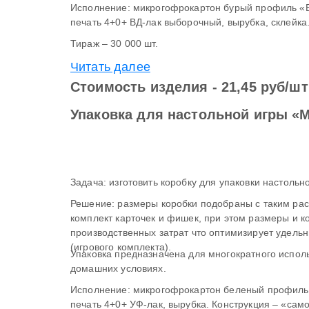
Исполнение: микрогофрокартон бурый профиль «Е»
печать 4+0+ ВД-лак выборочный, вырубка, склейка
Тираж – 30 000 шт.
Читать далее
Стоимость изделия - 21,45 руб/шт
Упаковка для настольной игры «
Задача: изготовить коробку для упаковки настольн
Решение: размеры коробки подобраны с таким расч
комплект карточек и фишек, при этом размеры и конструкция оптимальны с точки зрения
производственных затрат что оптимизирует удельн
(игрового комплекта).
Упаковка предназначена для многократного использования - хранения и исполь
домашних условиях.
Исполнение: микрогофрокартон беленый профиль «
печать 4+0+ УФ-лак, вырубка. Конструкция – «сам