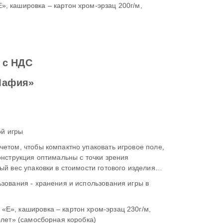
, кашировка – картон хром-эрзац 200г/м,
.
 с НДС
Мафия»
ой игры
етом, чтобы компактно упаковать игровое поле,
ый вес упаковки в стоимости готового изделия
зования игры в
Е», кашировка – картон хром-эрзац 230г/м,
олет» (самосборная коробка)