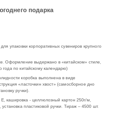
огоднего подарка
ки корпоративных сувениров крупного
ние выдержано в «китайском» стиле,
используется образ дракона (символ наступающего года по китайскому календарю)
дности коробка выполнена в виде
амосборное дно
ки) с двойным верхним клапаном (под установку ручки).
вка - целлюлозный картон 250г/м,
печать 4+0+ УФ-лак выборочный, вырубка, склейка, установка пластиковой ручки. Тираж – 4500 шт.