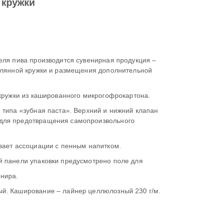
 кружки
а производится сувенирная продукция –
мещения дополнительной
Решение: разработана и изготовлена коробка для кружки из кашированного микрогофрокартона.
та». Верхний и нижний клапан
льного
Дизайн выполнен в желтой цветовой гамме – вызывает ассоциации с пенным напитком.
Применяется выборочное лакирование – на задней панели упаковки предусмотрено поле для
енира.
е – лайнер целлюлозный 230 г/м.