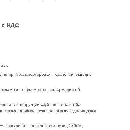
 с НДС
3 л.
 рекламная информация, информация об
лнена в конструкции «зубная паста», оба
чает самопроизвольную распаковку изделия даже
, кашировка – картон хром-эрзац 230г/м,